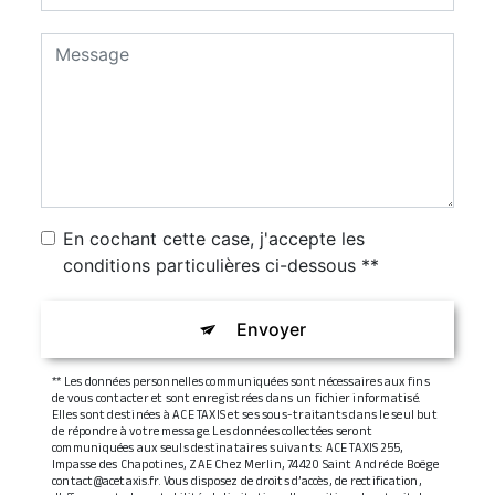
En cochant cette case, j'accepte les
conditions particulières ci-dessous **
Envoyer
** Les données personnelles communiquées sont nécessaires aux fins
de vous contacter et sont enregistrées dans un fichier informatisé.
Elles sont destinées à ACE TAXIS et ses sous-traitants dans le seul but
de répondre à votre message. Les données collectées seront
communiquées aux seuls destinataires suivants: ACE TAXIS 255,
Impasse des Chapotines, ZAE Chez Merlin, 74420 Saint André de Boëge
contact@acetaxis.fr. Vous disposez de droits d’accès, de rectification,