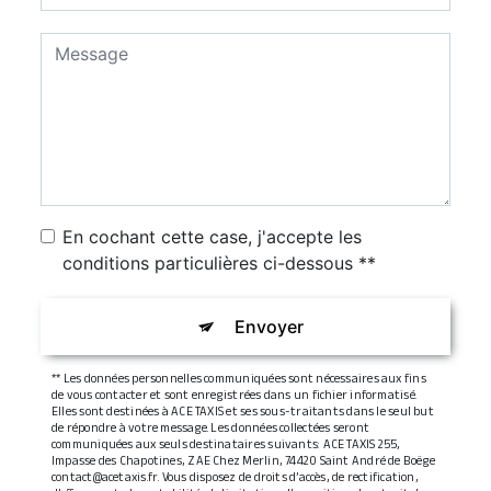
En cochant cette case, j'accepte les
conditions particulières ci-dessous **
Envoyer
** Les données personnelles communiquées sont nécessaires aux fins
de vous contacter et sont enregistrées dans un fichier informatisé.
Elles sont destinées à ACE TAXIS et ses sous-traitants dans le seul but
de répondre à votre message. Les données collectées seront
communiquées aux seuls destinataires suivants: ACE TAXIS 255,
Impasse des Chapotines, ZAE Chez Merlin, 74420 Saint André de Boëge
contact@acetaxis.fr. Vous disposez de droits d’accès, de rectification,