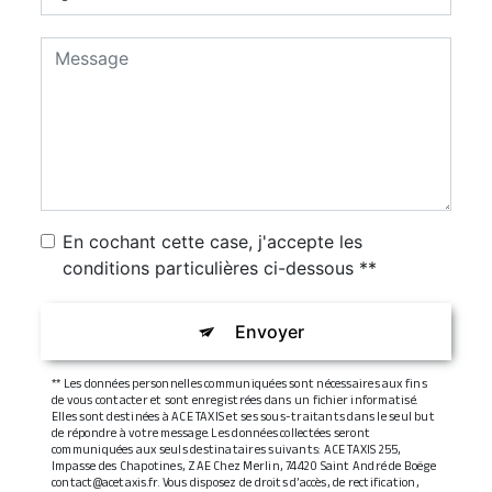
En cochant cette case, j'accepte les
conditions particulières ci-dessous **
Envoyer
** Les données personnelles communiquées sont nécessaires aux fins
de vous contacter et sont enregistrées dans un fichier informatisé.
Elles sont destinées à ACE TAXIS et ses sous-traitants dans le seul but
de répondre à votre message. Les données collectées seront
communiquées aux seuls destinataires suivants: ACE TAXIS 255,
Impasse des Chapotines, ZAE Chez Merlin, 74420 Saint André de Boëge
contact@acetaxis.fr. Vous disposez de droits d’accès, de rectification,