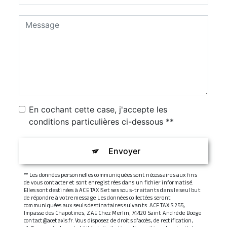
En cochant cette case, j'accepte les
conditions particulières ci-dessous **
Envoyer
** Les données personnelles communiquées sont nécessaires aux fins
de vous contacter et sont enregistrées dans un fichier informatisé.
Elles sont destinées à ACE TAXIS et ses sous-traitants dans le seul but
de répondre à votre message. Les données collectées seront
communiquées aux seuls destinataires suivants: ACE TAXIS 255,
Impasse des Chapotines, ZAE Chez Merlin, 74420 Saint André de Boëge
contact@acetaxis.fr. Vous disposez de droits d’accès, de rectification,