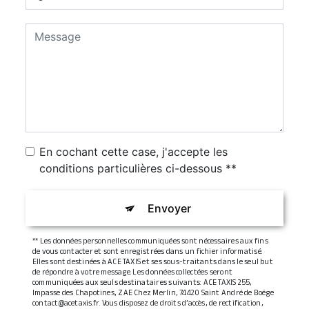
En cochant cette case, j'accepte les
conditions particulières ci-dessous **
Envoyer
** Les données personnelles communiquées sont nécessaires aux fins
de vous contacter et sont enregistrées dans un fichier informatisé.
Elles sont destinées à ACE TAXIS et ses sous-traitants dans le seul but
de répondre à votre message. Les données collectées seront
communiquées aux seuls destinataires suivants: ACE TAXIS 255,
Impasse des Chapotines, ZAE Chez Merlin, 74420 Saint André de Boëge
contact@acetaxis.fr. Vous disposez de droits d’accès, de rectification,