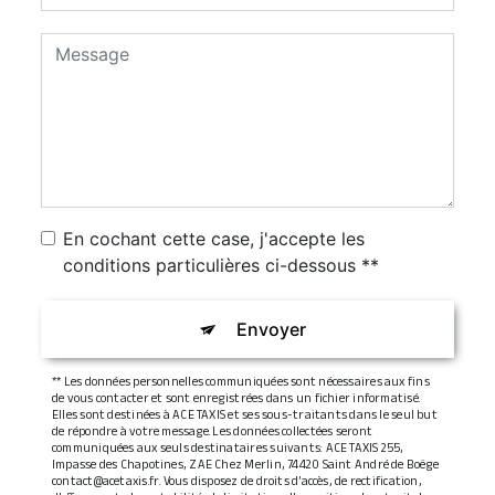
En cochant cette case, j'accepte les
conditions particulières ci-dessous **
Envoyer
** Les données personnelles communiquées sont nécessaires aux fins
de vous contacter et sont enregistrées dans un fichier informatisé.
Elles sont destinées à ACE TAXIS et ses sous-traitants dans le seul but
de répondre à votre message. Les données collectées seront
communiquées aux seuls destinataires suivants: ACE TAXIS 255,
Impasse des Chapotines, ZAE Chez Merlin, 74420 Saint André de Boëge
contact@acetaxis.fr. Vous disposez de droits d’accès, de rectification,