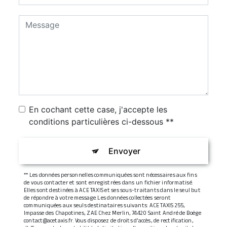
En cochant cette case, j'accepte les
conditions particulières ci-dessous **
Envoyer
** Les données personnelles communiquées sont nécessaires aux fins
de vous contacter et sont enregistrées dans un fichier informatisé.
Elles sont destinées à ACE TAXIS et ses sous-traitants dans le seul but
de répondre à votre message. Les données collectées seront
communiquées aux seuls destinataires suivants: ACE TAXIS 255,
Impasse des Chapotines, ZAE Chez Merlin, 74420 Saint André de Boëge
contact@acetaxis.fr. Vous disposez de droits d’accès, de rectification,