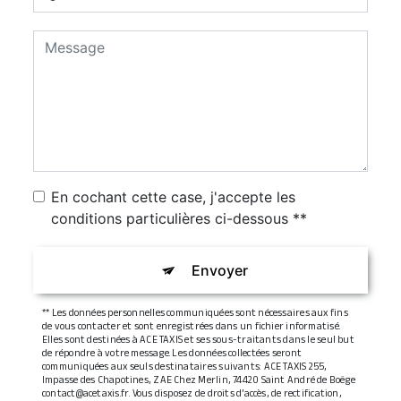
En cochant cette case, j'accepte les
conditions particulières ci-dessous **
Envoyer
** Les données personnelles communiquées sont nécessaires aux fins
de vous contacter et sont enregistrées dans un fichier informatisé.
Elles sont destinées à ACE TAXIS et ses sous-traitants dans le seul but
de répondre à votre message. Les données collectées seront
communiquées aux seuls destinataires suivants: ACE TAXIS 255,
Impasse des Chapotines, ZAE Chez Merlin, 74420 Saint André de Boëge
contact@acetaxis.fr. Vous disposez de droits d’accès, de rectification,